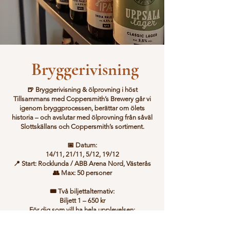
Bryggerivisning
🍺 Bryggerivisning & ölprovning i höst
Tillsammans med Coppersmith’s Brewery går vi
igenom bryggprocessen, berättar om ölets
historia – och avslutar med ölprovning från såväl
Slottskällans och Coppersmith’s sortiment.
📅 Datum:
14/11, 21/11, 5/12, 19/12
📍 Start: Rocklunda / ABB Arena Nord, Västerås
👥 Max: 50 personer
🎟️ Två biljettalternativ:
Biljett 1 – 650 kr
För dig som vill ha hela upplevelsen:
Transport t/r
Bryggerivisning